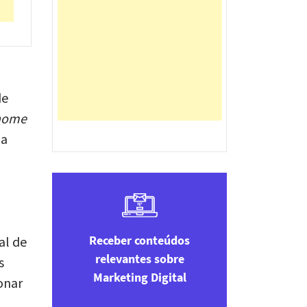
de
-home
ia
Receber conteúdos
al de
relevantes sobre
s
Marketing Digital
onar