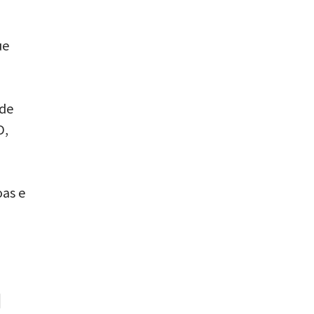
ue
 de
D,
as e
H