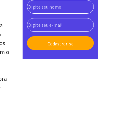
la
a
 os
om o
pra
r