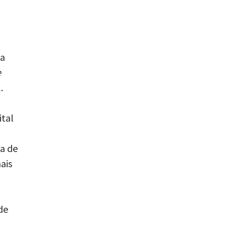
ia
e
.
ital
ia de
ais
de
a