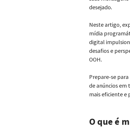
desejado.
Neste artigo, ex
mídia programát
digital impulsio
desafios e pers
OOH.
Prepare-se para
de anúncios em t
mais eficiente e 
O que é m