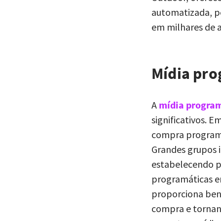
automatizada, p
em milhares de a
Mídia pro
A
mídia progra
significativos. 
compra programá
Grandes grupos i
estabelecendo pa
programáticas em
proporciona bene
compra e tornand