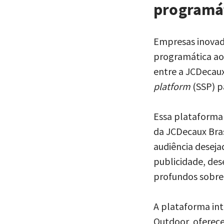
programá
Empresas inovado
programática ao
entre a JCDecaux
platform
(SSP) p
Essa plataforma 
da JCDecaux Bras
audiência deseja
publicidade, des
profundos sobre
A plataforma in
Outdoor, oferece