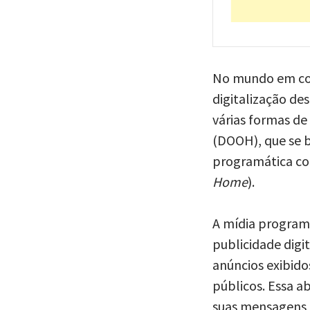
No mundo em con
digitalização d
várias formas de
(DOOH), que se b
programática co
Home
).
A mídia program
publicidade dig
anúncios exibid
públicos. Essa a
suas mensagens d