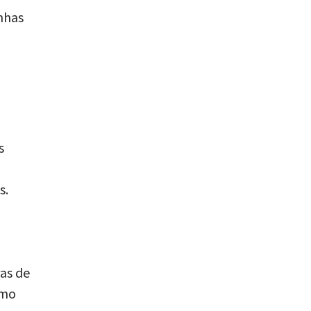
nhas
s
a
s.
ras de
omo