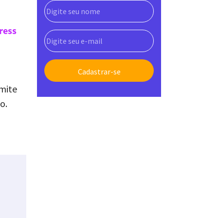
ress
mite
o.