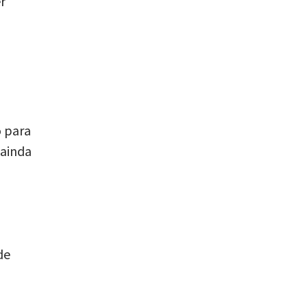
r
o para
 ainda
de