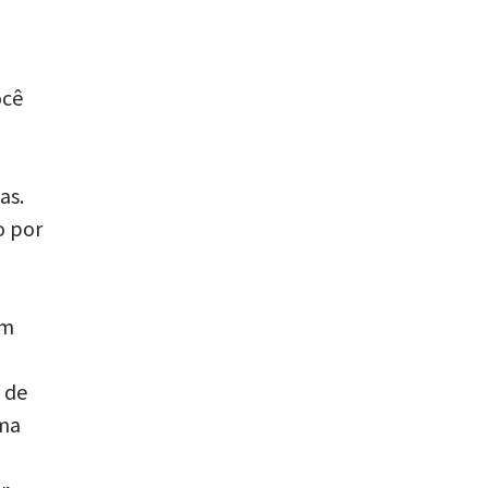
ocê
as.
o por
ém
 de
uma