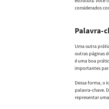
estrutura. Você 
considerados co
Palavra-c
Uma outra práti
outras páginas d
é uma boa prátic
importantes para
Dessa forma, o i
palavra-chave. D
representar uma