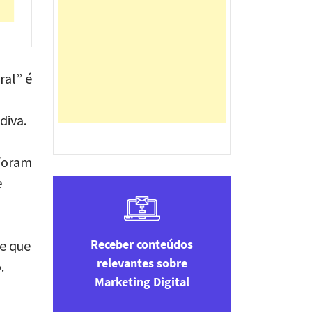
ral” é
diva.
 foram
e
Receber conteúdos
 e que
relevantes sobre
.
Marketing Digital