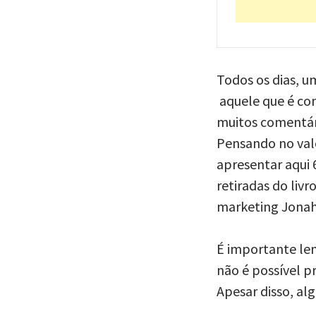
Todos os dias, u
aquele que é com
muitos comentári
Pensando no valo
apresentar aqui 6
retiradas do liv
marketing Jonah
É importante lem
não é possível p
Apesar disso, al