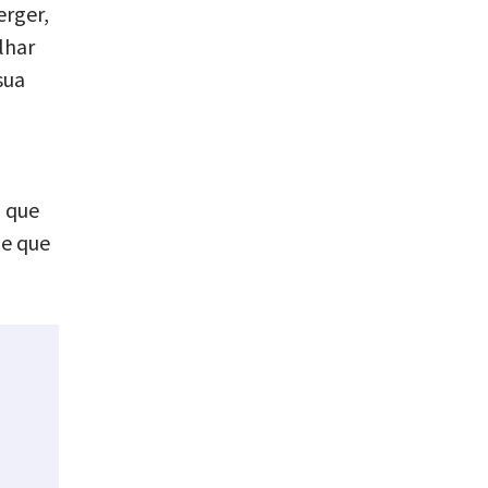
erger,
lhar
sua
o que
 e que