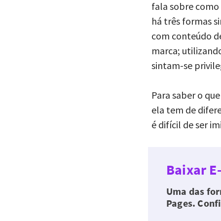
fala sobre como 
há três formas s
com conteúdo de
marca; utilizan
sintam-se privile
Para saber o que
ela tem de difere
é difícil de ser i
Baixar E
Uma das form
Pages. Confi