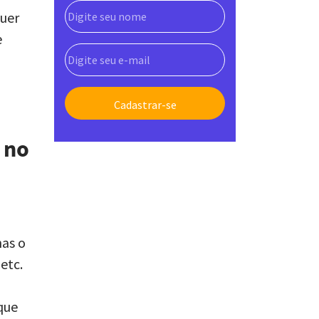
quer
e
 no
nas o
etc.
que